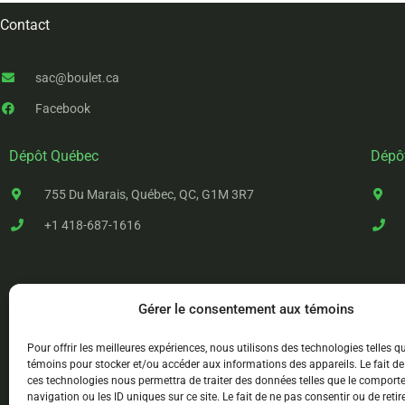
Contact
sac@boulet.ca
Facebook
Dépôt Québec
Dépô
755 Du Marais, Québec, QC, G1M 3R7
+1 418-687-1616
Gérer le consentement aux témoins
Pour offrir les meilleures expériences, nous utilisons des technologies telles q
témoins pour stocker et/ou accéder aux informations des appareils. Le fait de
ces technologies nous permettra de traiter des données telles que le compor
navigation ou les ID uniques sur ce site. Le fait de ne pas consentir ou de retir