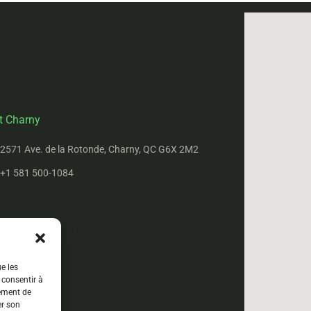
t Charny
2571 Ave. de la Rotonde, Charny, QC G6X 2M2
+1 581 500-1084
ue les
 consentir à
tement de
er son