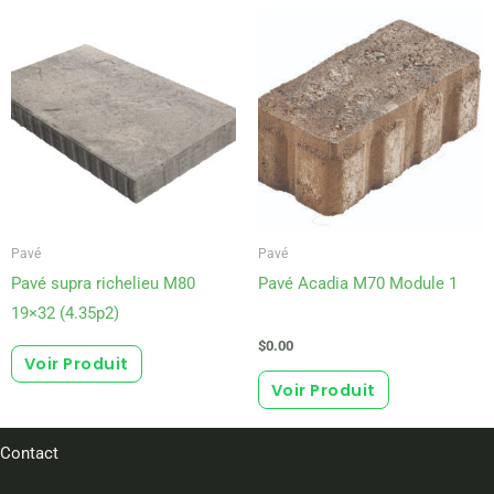
Ce
produit
a
plusieurs
variations.
Les
options
peuvent
Pavé
Pavé
être
Pavé supra richelieu M80
Pavé Acadia M70 Module 1
choisies
19×32 (4.35p2)
sur
la
$
0.00
Voir Produit
page
Voir Produit
du
produit
Contact