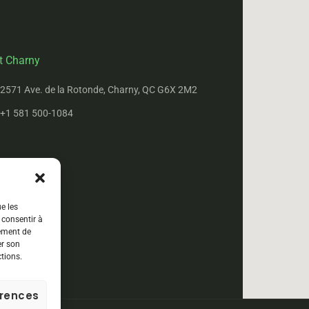
t Charny
2571 Ave. de la Rotonde, Charny, QC G6X 2M2
+1 581 500-1084
ue les
 consentir à
tement de
er son
ctions.
érences