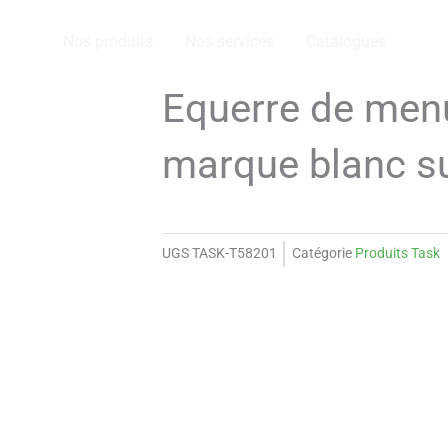
Nos produits
Nos services
Catalogues
Equerre de menui
marque blanc su
UGS
TASK-T58201
Catégorie
Produits Task