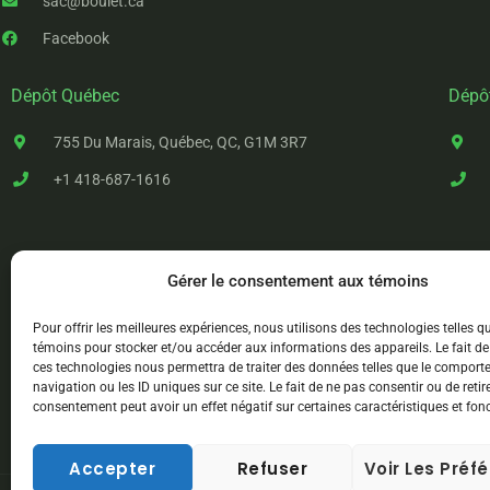
sac@boulet.ca
Facebook
Dépôt Québec
Dépô
755 Du Marais, Québec, QC, G1M 3R7
+1 418-687-1616
Gérer le consentement aux témoins
Pour offrir les meilleures expériences, nous utilisons des technologies telles q
témoins pour stocker et/ou accéder aux informations des appareils. Le fait de
ces technologies nous permettra de traiter des données telles que le compor
navigation ou les ID uniques sur ce site. Le fait de ne pas consentir ou de retir
consentement peut avoir un effet négatif sur certaines caractéristiques et fon
Accepter
Refuser
Voir Les Préf