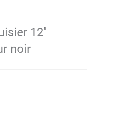
sier 12''
r noir