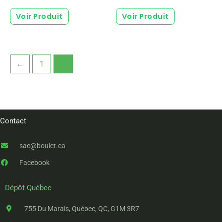
Voir Produit
Voir Produit
←
1
2
Contact
sac@boulet.ca
Facebook
Dépôt Québec
755 Du Marais, Québec, QC, G1M 3R7